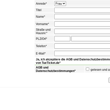
Anrede*
Titel
Name*
Vorname*
Straße und
Hausnr.*
PLZ/Ort*
Telefon*
E-Mail*
Ja, ich akzeptiere die AGB und Datenschutzbestim
von TueTicket.de*
AGB und
gelesen und ak
Datenschutzbestimmungen*