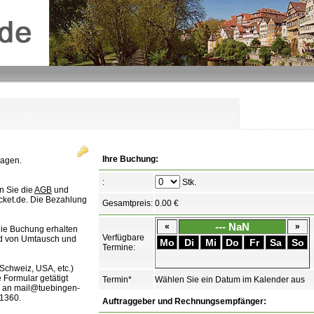
Ihre Buchung:
ragen.
:
Stk.
n Sie die
AGB
und
cket.de. Die Bezahlung
Gesamtpreis:
0.00 €
--- NaN
«
»
ie Buchung erhalten
Verfügbare
ind von Umtausch und
Mo
Di
Mi
Do
Fr
Sa
So
Termine:
Schweiz, USA, etc.)
Formular getätigt
Termin*
Wählen Sie ein Datum im Kalender aus
il an mail@tuebingen-
91360.
Auftraggeber und Rechnungsempfänger: