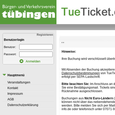
Registrieren
Benutzerlogin
, ,
Benutzer:
Hinweise:
Passwort:
Ihre Buchung wird verschlüsselt übert
Mit Absenden der Buchung akzeptiere
Datenschutzbestimmungen
von TueTi
Hauptmenü
erfolgt per SEPA-Lastschrift.
Veranstaltungen
Bitte beachten Sie:
Im Anschluss an d
Sie eine Bestätigungsmail. Tickets s
Kontakt
Rücknahme ausgeschlossen.
Impressum
Buchungen aus
Nicht Euro-Ländern
(
AGB
können nicht über das nebenstehende 
Datenschutzerklärung
werden. Bitte melden Sie sich per Ma
info.de oder telefonisch unter 07071-